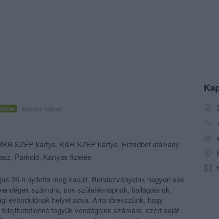
Kap
Mutass többet
Nyitva
KB SZÉP kártya, K&H SZÉP kártya, Erzsébet utalvány
asz, Parkoló, Kártyás fizetés
jus 26-n nyitotta meg kapuit. Rendezvényeink nagyon sok
 vendégek számára, sok születésnapnak, ballagásnak,
i évfordulónak helyet adva. Arra törekszünk, hogy
t felejthetetlenné tegyük vendégeink számára, ezért saját