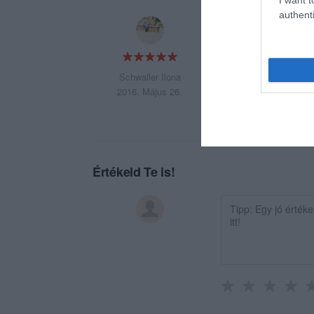
authenti
Nagyon megvagyok e
lehetek. Illedelm
További jó munkát
Üdvözlettel: Kovát
Schwaller Ilona
2016. Május 26.
Értékeld Te is!