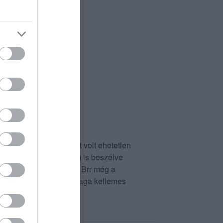
 a csirkén nagyon égett volt ehetetlen
radva a desszertről nem is beszélve
yér kifli átázva vízzel Brr még a
ttem .Egyébként a hely maga kellemes