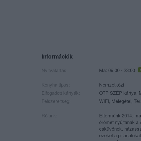
Információk
Nyitvatartás:
Ma: 09:00 - 23:00
Konyha típus:
Nemzetközi
Elfogadott kártyák:
OTP SZÉP kártya, M
Felszereltség:
WIFI, Melegétel, Ter
Rólunk:
Éttermünk 2014. má
örömet nyújtanak a
esküvőnek, házasság
ezeket a pillanatoka