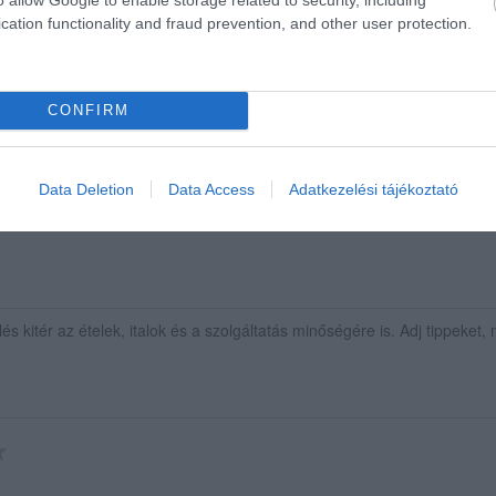
cation functionality and fraud prevention, and other user protection.
légedve a változatos kínálatért, a finom ízletes ételekért! Ör
es, pontos házhoz szállítást kapok rendszeresen. Köszönöm min
, szép napokat kívánok és jó egészséget mindenkinek.
CONFIRM
sné Ili mama.
Data Deletion
Data Access
Adatkezelési tájékoztató