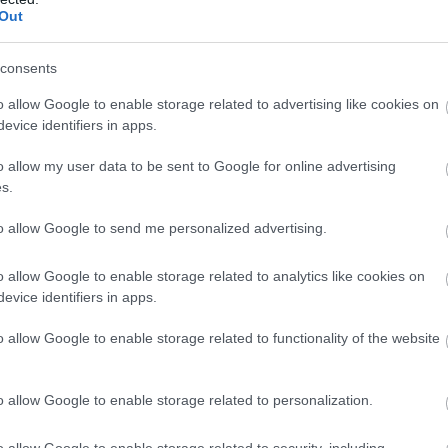
Out
consents
o allow Google to enable storage related to advertising like cookies on
minden,udvarias és kedves volt a személyzet.
evice identifiers in apps.
o allow my user data to be sent to Google for online advertising
s.
to allow Google to send me personalized advertising.
o allow Google to enable storage related to analytics like cookies on
hatjuk el azt hogy finom ízletes ételt kaptunk . A panír a halon
evice identifiers in apps.
nt a cipő talpa a melegítéstől nagyon megszáradt a szósz rá szá
t volna dióval (persze meg kérdeztem mi ez ?)valami zsömle ken
o allow Google to enable storage related to functionality of the website
k a jó neveltségem miatt nem tettem szóvá mind ezt illetve fize
o allow Google to enable storage related to personalization.
o allow Google to enable storage related to security, including