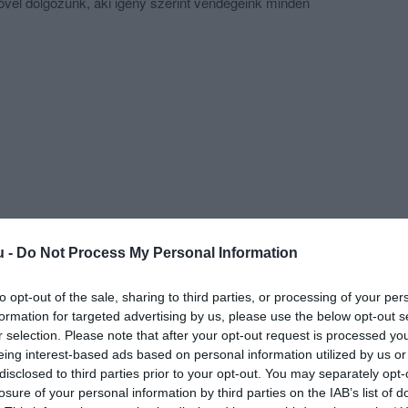
el dolgozunk, aki igény szerint vendégeink minden
ja teljesíteni. Vállaljuk esküvők, születésnapok,
di rendezvények lebonyolítását!
kialakításának érdekében éttermünk 5 hetente változó
 a'la carte étlappal rendelkezik, ahol a tradicionális
núgy megtalálhatóak a mediterrán konyha remekei is!
den évszakban megújuló szezonális meglepetésekkel
einket!
u -
Do Not Process My Personal Information
to opt-out of the sale, sharing to third parties, or processing of your per
formation for targeted advertising by us, please use the below opt-out s
r selection. Please note that after your opt-out request is processed y
eing interest-based ads based on personal information utilized by us or
disclosed to third parties prior to your opt-out. You may separately opt-
losure of your personal information by third parties on the IAB’s list of