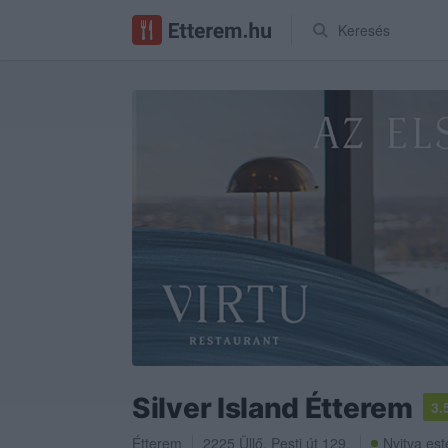
Keresés
Silver Island Étterem
3.
Étterem
2225
Üllő
,
Pesti út 129.
Nyitva est