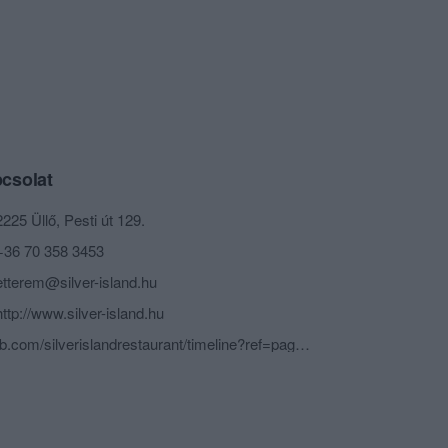
csolat
2225 Üllő, Pesti út 129.
+36 70 358 3453
etterem@silver-island.hu
http://www.silver-island.hu
fb.com/silverislandrestaurant/timeline?ref=page_internal