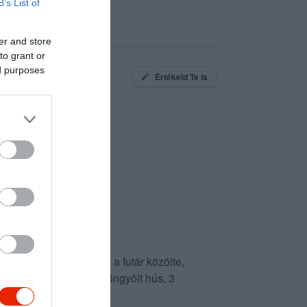
B’s List of
er and store
to grant or
ed purposes
Értékeld Te is
ímlettel fizetek, mire a futár közölte,
cigánypecsenye, 2 db göngyölt hús, 3
d enni... :@