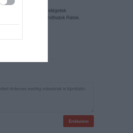
ülök, hogy 2014 től a vendégetek
dnyájatoknak, hogy számíthatok Rátok.
Értékelem