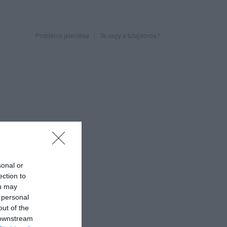
Probléma jelentése
Te vagy a tulajdonos?
sonal or
ection to
ou may
 personal
out of the
 downstream