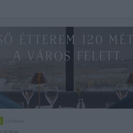
5
4 Értékelés
e 23:00-ig