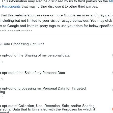
. This information may also be disclosed by us to third parties on the
IA
Participants
that may further disclose it to other third parties.
 that this website/app uses one or more Google services and may gath
including but not limited to your visit or usage behaviour. You may click 
 to Google and its third-party tags to use your data for below specifi
ogle consent section.
l Data Processing Opt Outs
o opt-out of the Sharing of my personal data.
In
o opt-out of the Sale of my Personal Data.
In
to opt-out of processing my Personal Data for Targeted
ing.
t rendeltünk házhoz szállítással, ahol előre jeleztem hogy nagy c
In
cát. Az ételt kicsomagolás után vettük szemügyre, 4 főre 2 db 
o opt-out of Collection, Use, Retention, Sale, and/or Sharing
tt hús... A 4 fős tál nálam azt jelenti, hogy mindenki mindenből tu
ersonal Data that Is Unrelated with the Purposes for which it
lected.