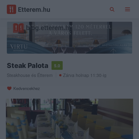
Steak Palota
5.0
Steakhouse
és
Étterem
Zárva holnap 11:30-ig
Kedvencekhez