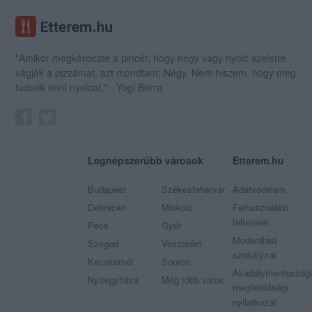
"Amikor megkérdezte a pincér, hogy négy vagy nyolc szeletre
vágják a pizzámat, azt mondtam; Négy. Nem hiszem, hogy meg
tudnék enni nyolcat." - Yogi Berra
Legnépszerűbb városok
Etterem.hu
Budapest
Székesfehérvár
Adatvédelem
Debrecen
Miskolc
Felhasználási
feltételek
Pécs
Győr
Moderálási
Szeged
Veszprém
szabályzat
Kecskemét
Sopron
Akadálymentességi
Nyíregyháza
Még több város
megfelelőségi
nyilatkozat