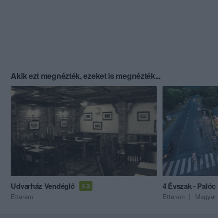
Akik ezt megnézték, ezeket is megnézték...
Udvarház Vendéglő
4 Évszak - Palóc
4.3
Étterem
Étterem
Magyar 