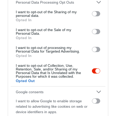
Please note that this website/app uses one or more Google
Personal Data Processing Opt Outs
services and may gather and store information including but
not limited to your visit or usage behaviour. You may click to
I want to opt-out of the Sharing of my
personal data.
grant or deny consent to Google and its third-party tags to
Opted In
use your data for below specified purposes in below Google
consent section.
I want to opt-out of the Sale of my
Personal Data.
Opted In
Értékelések
Értékeld Te is
I want to opt-out of processing my
Personal Data for Targeted Advertising.
5
1
Opted In
5.0
4
0
I want to opt-out of Collection, Use,
3
0
Retention, Sale, and/or Sharing of my
Personal Data that Is Unrelated with the
2
0
Purposes for which it was collected.
Opted Out
1
0
Összesen 1
Google consents
I want to allow Google to enable storage
related to advertising like cookies on web or
Mi szilveszterre rendeltünk
device identifiers in apps.