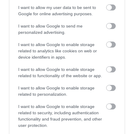
többféle ételt. Teljes
I want to allow my user data to be sent to
mértékben meg voltunk
Google for online advertising purposes.
elégedve. Fenséges ízek,
Juhász Marika
bőséges adagok ( hatalmas
2018. December 31.
I want to allow Google to send me
adagok) ,figyelmes és
personalized advertising.
udvarias személyzet a főnök
I want to allow Google to enable storage
úr úgy szintén. Csak ajánlani
related to analytics like cookies on web or
tudom mindenkinek. Mi biztos
device identifiers in apps.
vissza járó vendégek leszünk.
Köszönünk mindent.
I want to allow Google to enable storage
Takácsné.
related to functionality of the website or app.
Jelentés
I want to allow Google to enable storage
related to personalization.
I want to allow Google to enable storage
related to security, including authentication
Értékeld Te is!
functionality and fraud prevention, and other
user protection.