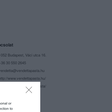
csolat
1052 Budapest, Váci utca 16.
+36 30 550 2645
vendetta@vendettapasta.hu
http://www.vendettapasta.hu/
fb.com/vendettapastaebasta/
sonal or
ection to