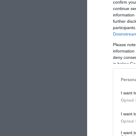
confirm you
continue se
information 
further disc
participants
Downstream 
Please note
information 
deny consent
in below Go
Persona
I want t
Opted 
I want t
Opted 
I want 