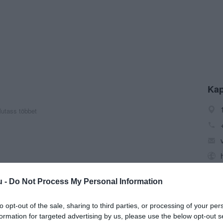
Kap
utass többet
u -
Do Not Process My Personal Information
n túl,a Belváros kalapáló szívében várjuk azokat,akiknek
s panna cotta csörgedezik.Mindezeket -és még mennyi
lhatjuk Al Capone vigyázó tekintetének
to opt-out of the sale, sharing to third parties, or processing of your per
a e basta!
formation for targeted advertising by us, please use the below opt-out s