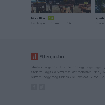
GoodBar
Ypsil
3.8
Hamburger
Étterem
Bár
Éttere
"Amikor megkérdezte a pincér, hogy négy vagy ny
szeletre vágják a pizzámat, azt mondtam; Négy.
hiszem, hogy meg tudnék enni nyolcat." - Yogi Be