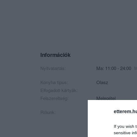
Információk
Nyitvatartás:
Ma: 11:00 - 24:00
M
Konyha típus:
Olasz
Elfogadott kártyák:
Felszereltség:
Melegétel
etterem.h
Rólunk:
Tésztán innen,pizzá
ereiben spaghetti é
mindent!-végigkósto
If you wish 
kereszttüzében.Past
sensitive in