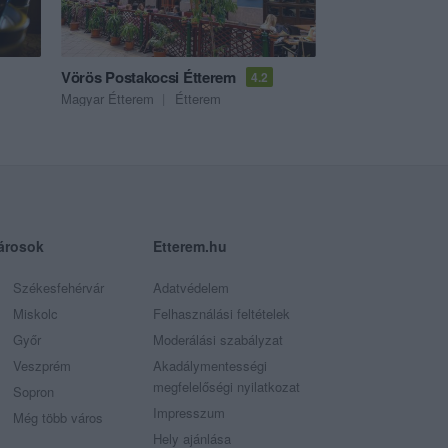
Vörös Postakocsi Étterem
4.2
Magyar Étterem
Étterem
árosok
Etterem.hu
Székesfehérvár
Adatvédelem
Miskolc
Felhasználási feltételek
Győr
Moderálási szabályzat
Veszprém
Akadálymentességi
megfelelőségi nyilatkozat
Sopron
Impresszum
Még több város
Hely ajánlása