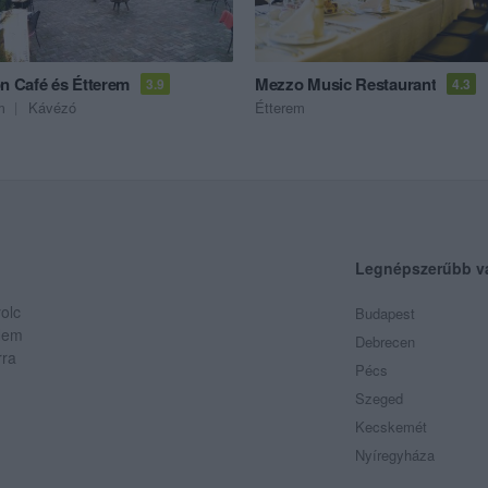
on Café és Étterem
Mezzo Music Restaurant
3.9
4.3
m
Kávézó
Étterem
Legnépszerűbb v
olc
Budapest
 Nem
Debrecen
rra
Pécs
Szeged
Kecskemét
Nyíregyháza