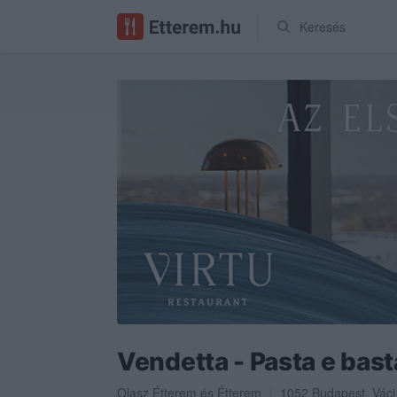
Keresés
Vendetta - Pasta e bast
Olasz Étterem
és
Étterem
1052
Budapest
,
Váci