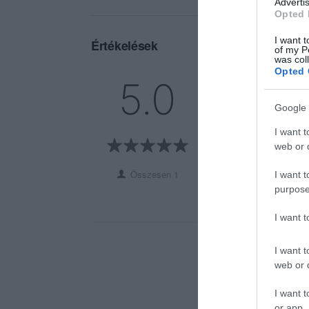
Advertis
Opted 
I want t
Értékelések
of my P
was col
Opted 
5
1
5.0
4
0
Google 
3
0
2
0
I want t
web or d
1
0
Összesen 1
I want t
purpose
I want 
I want t
web or d
I want t
or app.