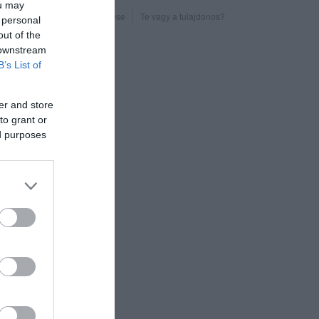
ou may
Probléma jelentése
Te vagy a tulajdonos?
 personal
out of the
 downstream
B’s List of
er and store
to grant or
ed purposes