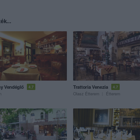
ék...
y Vendéglő
Trattoria Venezia
4.7
4.7
m
Olasz Étterem
Étterem