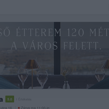
a
5.0
1 Értékelés
 utca 16.
Zárva ma 11:00-ig