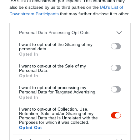
IAB’s list of downstream participants. This information may
felkeltette az érdeklődését, kérjük
also be disclosed by us to third parties on the
IAB’s List of
látogasson el hozzánk, és engedje meg,
Downstream Participants
that may further disclose it to other
hogy szakácsaink ízletes főztje
third parties.
elbűvölje Önt és Barátait, Családját.
Please note that this website/app uses one or more Google
Personal Data Processing Opt Outs
services and may gather and store information including but
not limited to your visit or usage behaviour. You may click to
I want to opt-out of the Sharing of my
personal data.
grant or deny consent to Google and its third-party tags to
Opted In
use your data for below specified purposes in below Google
consent section.
I want to opt-out of the Sale of my
Personal Data.
Opted In
I want to opt-out of processing my
Personal Data for Targeted Advertising.
Opted In
I want to opt-out of Collection, Use,
Retention, Sale, and/or Sharing of my
Personal Data that Is Unrelated with the
Purposes for which it was collected.
Opted Out