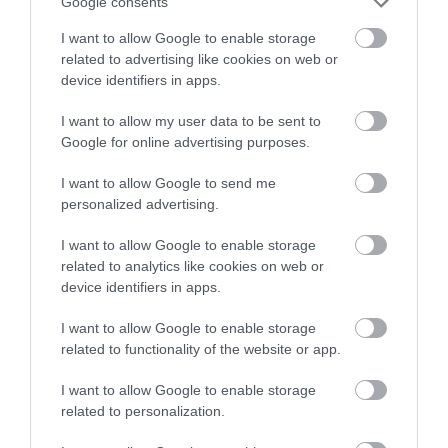
Google consents
Értékelések
Értékeld Te is
I want to allow Google to enable storage
related to advertising like cookies on web or
5
2
3.2
device identifiers in apps.
4
1
I want to allow my user data to be sent to
3
0
Google for online advertising purposes.
2
0
1
2
I want to allow Google to send me
personalized advertising.
Összesen 5
I want to allow Google to enable storage
related to analytics like cookies on web or
device identifiers in apps.
Nem hívták fel a figyelmünket
a napi menü italra, csak
I want to allow Google to enable storage
fogyasztás nélkül
related to functionality of the website or app.
leszámlázták. Az alátétek
Horváthné Irén
szerintem az első nyitás óta
I want to allow Google to enable storage
2018. Május 7.
related to personalization.
nem voltak sem cserélve sem
kitisztítva.