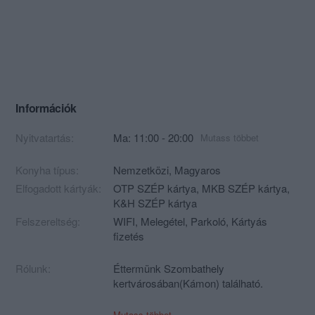
Információk
Nyitvatartás:
Ma: 11:00 - 20:00
Mutass többet
Konyha típus:
Nemzetközi
,
Magyaros
Elfogadott kártyák:
OTP SZÉP kártya, MKB SZÉP kártya,
K&H SZÉP kártya
Felszereltség:
WIFI, Melegétel, Parkoló, Kártyás
fizetés
Rólunk:
Éttermünk Szombathely
kertvárosában(Kámon) található.
Barátságos, családias gyerekbarát
Mutass többet