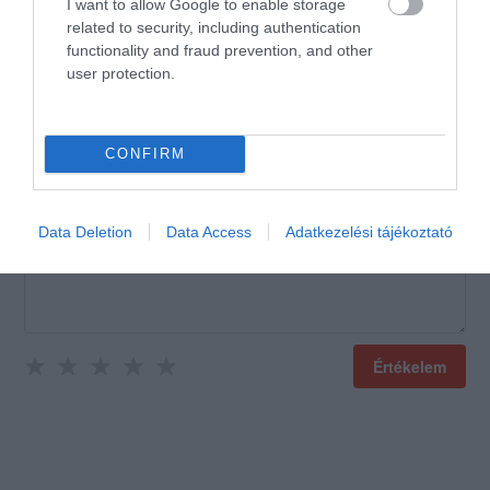
I want to allow Google to enable storage
Jelentés
related to security, including authentication
functionality and fraud prevention, and other
user protection.
Értékeld Te is!
CONFIRM
Data Deletion
Data Access
Adatkezelési tájékoztató
Értékelem