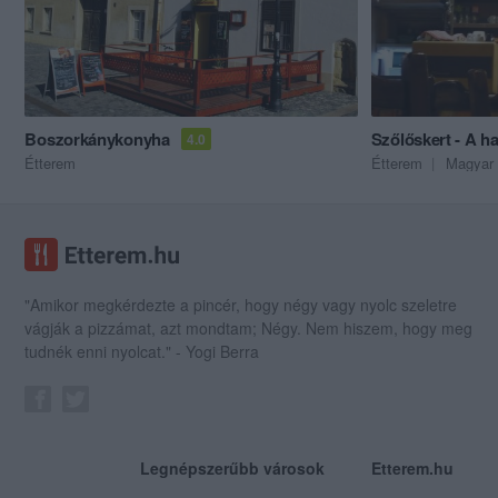
Boszorkánykonyha
Szőlőskert - A h
4.0
Étterem
Étterem
Magyar 
"Amikor megkérdezte a pincér, hogy négy vagy nyolc szeletre
vágják a pizzámat, azt mondtam; Négy. Nem hiszem, hogy meg
tudnék enni nyolcat." - Yogi Berra
Legnépszerűbb városok
Etterem.hu