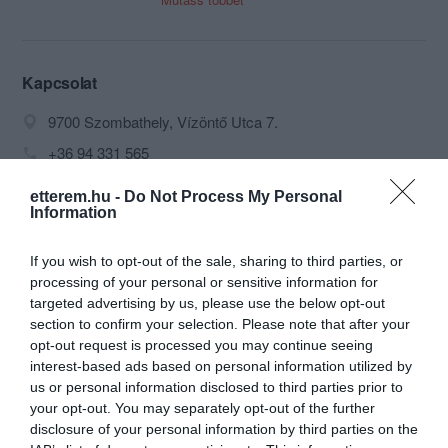
környezetben, tavasszal és nyáron
hangulatos, virágos terasszal, ingyenes
parkolási lehetőséggel, hétvégenként
családi kedvezményekkel várunk
Kapcsolat
Mindenkit szeretettel!
9700 Szombathely, Vízöntő Utca 7.
Rendezvényekre, társas
+36 94 331 565
összejövetelekre, alkalmazkodva a
info@wgarden.hu
Vendégeink igényeihez speciális, egyedi
etterem.hu -
Do Not Process My Personal
étrendeket is összeállítunk. A klimatizált
Information
http://wgarden.hu
és nemdohányzó étterem és különterme
https://www.facebook.com/westgardenetterem
kiválóan alkalmas és kibérelhető
If you wish to opt-out of the sale, sharing to third parties, or
magánrendezvényekre, esküvői
processing of your personal or sensitive information for
fogadásokra, születés-, és névnapok
targeted advertising by us, please use the below opt-out
megünneplésére, valamint üzleti
section to confirm your selection. Please note that after your
eseményekre és konferenciákra.
opt-out request is processed you may continue seeing
interest-based ads based on personal information utilized by
Naponta 4 féle menüvel várjuk éhes
us or personal information disclosed to third parties prior to
Vendégeinket
your opt-out. You may separately opt-out of the further
disclosure of your personal information by third parties on the
Probléma jelentése
Te vagy a tulajdonos?
Amennyiben ez a néhány információ