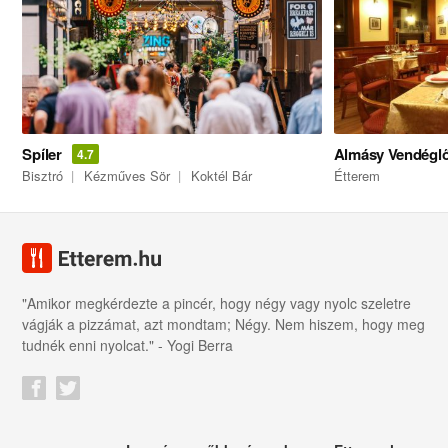
Spíler
Almásy Vendégl
4.7
Bisztró
Kézműves Sör
Koktél Bár
Étterem
"Amikor megkérdezte a pincér, hogy négy vagy nyolc szeletre
vágják a pizzámat, azt mondtam; Négy. Nem hiszem, hogy meg
tudnék enni nyolcat." - Yogi Berra