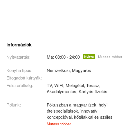
Információk
Nyitvatartás:
Ma: 08:00 - 24:00
Mutass többet
Nyitva
Konyha típus:
Nemzetközi
,
Magyaros
Elfogadott kártyák:
Felszereltség:
TV, WIFI, Melegétel, Terasz,
Akadálymentes, Kártyás fizetés
Rólunk:
Fókuszban a magyar ízek, helyi
ételspecialitások, innovatív
koncepcióval, kőtálakkal és széles
borválasztékkal
Mutass többet