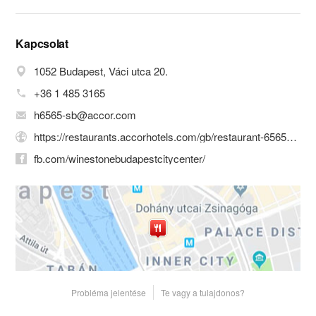
A Váci utcában, a bevásárló utca
közepén várjuk vendégeinket,
lenyűgöző légkörrel és terasszal
Kapcsolat
1052 Budapest, Váci utca 20.
A Winestone étterem elgondolása két
fontos elemből épül fel: az egyik a kitűnő
+36 1 485 3165
minőségű, magyar és külföldi borkínálat,
h6565-sb@accor.com
a másik pedig a helyi ételspecialitások,
amelyeket attraktív prezentációval,
https://restaurants.accorhotels.com/gb/restaurant-6565_R002-winestone-city-center-budapest.shtml
például egyes fogásokat, fekete kőpala
fb.com/winestonebudapestcitycenter/
táblán tálalunk; innen ered a „Stone”
elnevezés is. A Winestone a bor köré
épül, amiben mi magyarok igen erősek
vagyunk. A Winestone része a
bejáratnál elhelyezett, az utcáról is jól
látható borbolt, ahol számos hazai és
nemzetközi borkülönlegességet
vásárolhatnak meg a betérők. Minden
ételhez borokat párosítunk, ezzel is
Probléma jelentése
Te vagy a tulajdonos?
növelve a gasztronómiai elményt.