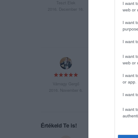
ne különleges legy
Teszt Elek
I want t
enni. A gourmet sz
2016. December 16.
web or d
Különösen érdekesn
I want t
helyzetben voltak 
purpose
erőszakos, vagy mi
I want 
I want t
Az este vacsoraztu
web or d
az etelek kifogast
I want t
or app.
Várnagy Gergő
2016. November 6.
I want t
I want t
authenti
Értékeld Te is!