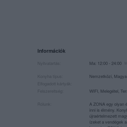
Információk
Nyitvatartás:
Ma: 12:00 - 24:00
M
Konyha típus:
Nemzetközi
,
Magya
Elfogadott kártyák:
Felszereltség:
WIFI, Melegétel, Ter
Rólunk:
A ZONA egy olyan é
inni is élmény. Konyh
újraértelmezett mag
ízeket a vendégek as