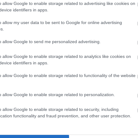
en, hanem finom. Ha különlegességre vágynék, elmennék Bear Gr
o allow Google to enable storage related to advertising like cookies on
nobok szerintem megfelelő tálalás mellett azt is 5+++-ra értéke
evice identifiers in apps.
ek találtam az egyik pincért, mikor kollegámtól megkérdezte, 
o allow my user data to be sent to Google for online advertising
az evőeszközei, jelezvén, még folytatja. Most vagy a pincér nem
s.
nket nézett prosztó bunkóknak. Ezért fizetni?
to allow Google to send me personalized advertising.
o allow Google to enable storage related to analytics like cookies on
nk itt a parommal. Jartunk mar egy ket jo helyen, de ez mindegy
evice identifiers in apps.
alanok voltak
o allow Google to enable storage related to functionality of the website
o allow Google to enable storage related to personalization.
o allow Google to enable storage related to security, including
cation functionality and fraud prevention, and other user protection.