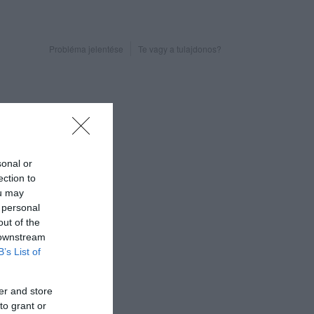
Probléma jelentése
Te vagy a tulajdonos?
sonal or
ection to
ou may
 personal
out of the
 downstream
B’s List of
er and store
to grant or