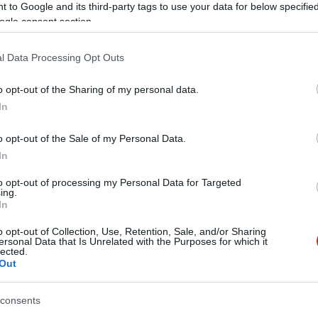
 to Google and its third-party tags to use your data for below specifi
ogle consent section.
l Data Processing Opt Outs
o opt-out of the Sharing of my personal data.
In
o opt-out of the Sale of my Personal Data.
In
to opt-out of processing my Personal Data for Targeted
ing.
In
o opt-out of Collection, Use, Retention, Sale, and/or Sharing
ersonal Data that Is Unrelated with the Purposes for which it
lected.
Out
imalista design, vagyis semmi különös, étvágycsökkentő szinezés
rmét sznobok hátast dobnak, de egyik kollégám nem bírta megenn
consents
őle szabadulni visszafele... nekem erős a gyomrom, de ide so