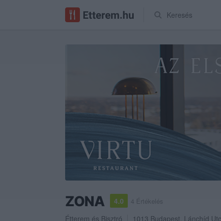
Keresés
ZONA
4.0
4 Értékelés
Étterem
és
Bisztró
1013
Budapest
,
Lánchíd Utc