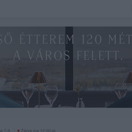
a 7-9.
Zárva ma 12:00-ig