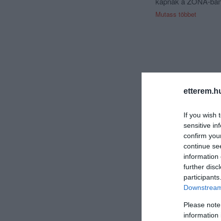
kapnak a ZONA-ban: 
csúcsbor található 
Mutass többet
etterem.h
If you wish 
sensitive in
confirm you
continue se
information 
further disc
participants
Downstream 
Please note
information 