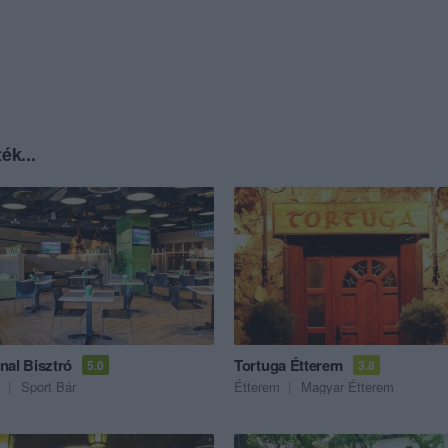
ék...
nal Bisztró
Tortuga Étterem
5.0
3.8
Sport Bár
Étterem
Magyar Étterem