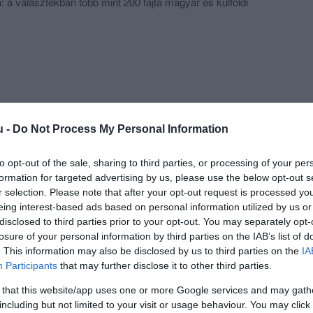
a választékban több mint 200 fajta magyar és külföldi
meg, melyek méltók a konyha színvonalához.
u -
Do Not Process My Personal Information
to opt-out of the sale, sharing to third parties, or processing of your per
formation for targeted advertising by us, please use the below opt-out s
r selection. Please note that after your opt-out request is processed y
eing interest-based ads based on personal information utilized by us or
disclosed to third parties prior to your opt-out. You may separately opt-
losure of your personal information by third parties on the IAB’s list of
. This information may also be disclosed by us to third parties on the
IA
Participants
that may further disclose it to other third parties.
 that this website/app uses one or more Google services and may gath
including but not limited to your visit or usage behaviour. You may click 