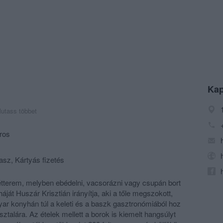
Kap
utass többet
ros
asz, Kártyás fizetés
tterem, melyben ebédelni, vacsorázni vagy csupán bort
áját Huszár Krisztián irányítja, aki a tőle megszokott,
yar konyhán túl a keleti és a baszk gasztronómiából hoz
ztalára. Az ételek mellett a borok is kiemelt hangsúlyt