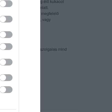
yllissel pisit inni meg élő kukacot
lnék a különlegessége miatt.
hogy befejezte-e, pedig megfelelő
 ismeri ezen jelzéseket, vagy
iket uberelte. Mind a kiszolgalas mind