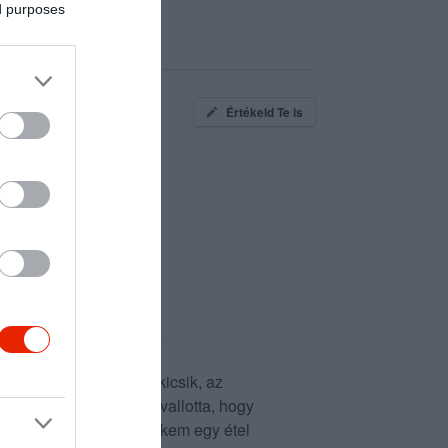
ed purposes
Értékeld Te is
ű falakkal. Az ételek kicsik, az
i az ételt, a másik bevallotta, hogy
ha többet nem jövök. Nekem egy étel