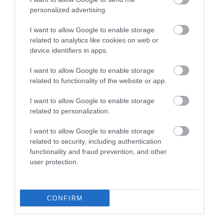
5
0
4.0
personalized advertising.
4
1
3
0
I want to allow Google to enable storage
2
related to analytics like cookies on web or
0
device identifiers in apps.
1
0
I want to allow Google to enable storage
Összesen 1
related to functionality of the website or app.
I want to allow Google to enable storage
related to personalization.
I want to allow Google to enable storage
related to security, including authentication
functionality and fraud prevention, and other
user protection.
CONFIRM
Értékelem