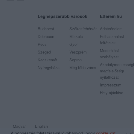
Legnépszerűbb városok
Etterem.hu
Budapest
Székesfehérvár
Adatvédelem
Debrecen
Miskolc
Felhasználási
feltételek
Pécs
Győr
Moderálási
Szeged
Veszprém
szabályzat
Kecskemét
Sopron
Akadálymentességi
Nyíregyháza
Még több város
megfelelőségi
nyilatkozat
Impresszum
Hely ajánlása
Magyar
English
A böngészés folytatásával jóváhagyod, hogy
cookie-kat