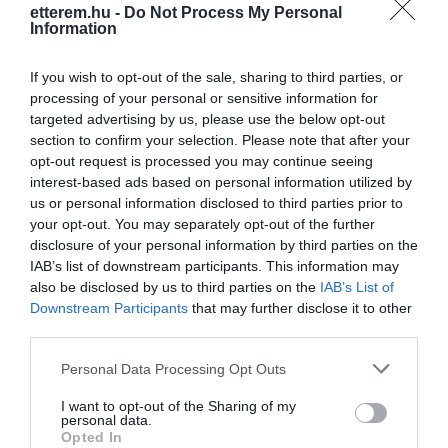
etterem.hu -
Do Not Process My Personal
Information
Kapcsolat
If you wish to opt-out of the sale, sharing to third parties, or
1046 Budapest, Hajló utca 42.
processing of your personal or sensitive information for
+36 1 230 6151
targeted advertising by us, please use the below opt-out
section to confirm your selection. Please note that after your
http://aranytalleretterem.hu/
opt-out request is processed you may continue seeing
fb.com/pages/Aranytall%C3%A9r-%C3%A9tterem-%C3%A9s-pizz%C3%A9ria/109126319118506?sk=info&tab=page_info
interest-based ads based on personal information utilized by
us or personal information disclosed to third parties prior to
your opt-out. You may separately opt-out of the further
disclosure of your personal information by third parties on the
IAB’s list of downstream participants. This information may
also be disclosed by us to third parties on the
IAB’s List of
Downstream Participants
that may further disclose it to other
third parties.
Please note that this website/app uses one or more Google
Probléma jelentése
Te vagy a tulajdonos?
Personal Data Processing Opt Outs
services and may gather and store information including but
not limited to your visit or usage behaviour. You may click to
I want to opt-out of the Sharing of my
personal data.
grant or deny consent to Google and its third-party tags to
Opted In