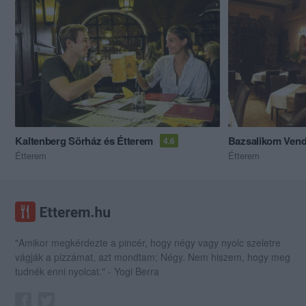
Kaltenberg Sörház és Étterem
Bazsalikom Vend
4.6
Étterem
Étterem
"Amikor megkérdezte a pincér, hogy négy vagy nyolc szeletre
vágják a pizzámat, azt mondtam; Négy. Nem hiszem, hogy meg
tudnék enni nyolcat." - Yogi Berra