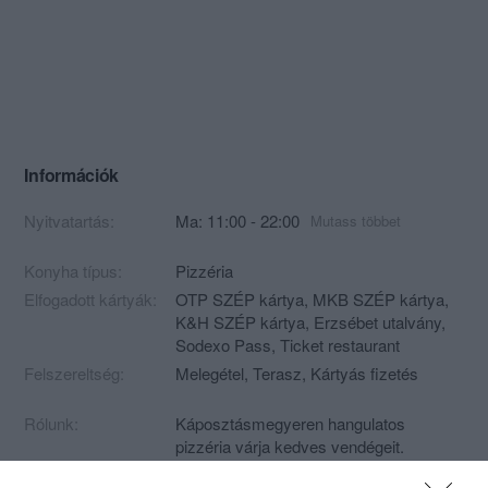
Információk
Nyitvatartás:
Ma: 11:00 - 22:00
Mutass többet
Konyha típus:
Pizzéria
Elfogadott kártyák:
OTP SZÉP kártya, MKB SZÉP kártya,
K&H SZÉP kártya, Erzsébet utalvány,
Sodexo Pass, Ticket restaurant
Felszereltség:
Melegétel, Terasz, Kártyás fizetés
Rólunk:
Káposztásmegyeren hangulatos
pizzéria várja kedves vendégeit.