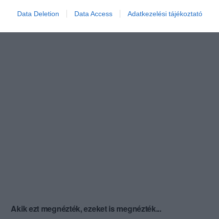
Data Deletion
Data Access
Adatkezelési tájékoztató
Akik ezt megnézték, ezeket is megnézték...