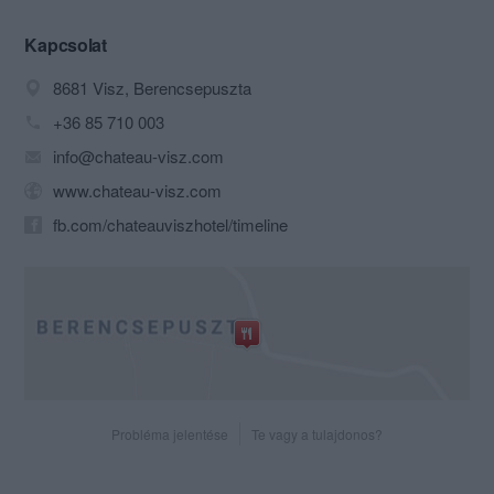
A Gourmet étteremben
mesterszakácsunk művészete igézi
Kapcsolat
meg a kulinária szerelmeseit. Séfünk
8681 Visz, Berencsepuszta
ötvözi a klasszikus magyar ízvilágot, a
francia szakácsművészet könnyed
+36 85 710 003
eleganciájával, Ázsia fűszereivel és az
info@chateau-visz.com
új mediterrán konyha technikáival.
www.chateau-visz.com
fb.com/chateauviszhotel/timeline
Probléma jelentése
Te vagy a tulajdonos?