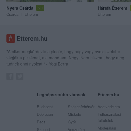
Nyera Csárda
Hársfa Étterem
5.0
Csárda
Étterem
Étterem
"Amikor megkérdezte a pincér, hogy négy vagy nyolc szeletre
vágják a pizzámat, azt mondtam; Négy. Nem hiszem, hogy meg
tudnék enni nyolcat." - Yogi Berra
Legnépszerűbb városok
Etterem.hu
Budapest
Székesfehérvár
Adatvédelem
Debrecen
Miskolc
Felhasználási
feltételek
Pécs
Győr
Moderálási
Szeged
Veszprém