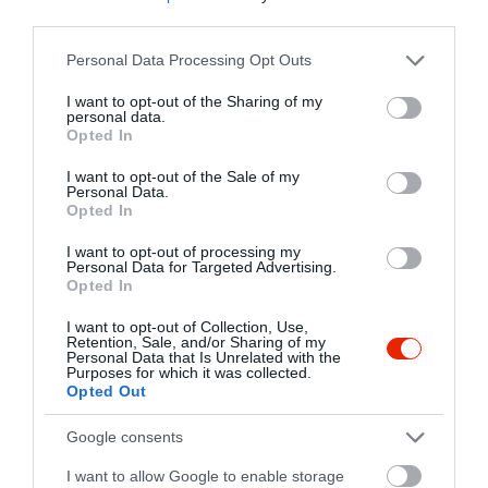
third parties.
5
0
3.0
Please note that this website/app uses one or more Google
Personal Data Processing Opt Outs
4
0
services and may gather and store information including but
3
1
not limited to your visit or usage behaviour. You may click to
I want to opt-out of the Sharing of my
personal data.
2
0
grant or deny consent to Google and its third-party tags to
Opted In
1
use your data for below specified purposes in below Google
0
consent section.
I want to opt-out of the Sale of my
Összesen 1
Personal Data.
Opted In
I want to opt-out of processing my
Personal Data for Targeted Advertising.
Egy vasarnap delutan az
Opted In
autopalyarol leterve
döntöttem,hogy
I want to opt-out of Collection, Use,
Retention, Sale, and/or Sharing of my
megismerkedünk a hellyel.
Personal Data that Is Unrelated with the
Kovacs Sandor
Purposes for which it was collected.
Eldugott helyen ,de szep
2011. Augusztus 27.
Opted Out
környezetben allo mini
kastely,de nem rossz
Google consents
ertelemben.
I want to allow Google to enable storage
Udvarias