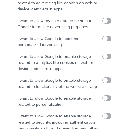
related to advertising like cookies on web or
fogadtatas,szamomra tulzott.
device identifiers in apps.
14 000 forintos menüt
valasztottunk ( ertsd fejenkent
I want to allow my user data to be sent to
).Kritizalando,hogy a 9 eves
Google for online advertising purposes.
kislanyunknak ugyanazt a
I want to allow Google to send me
menüt kellett valasztania,nem
personalized advertising.
volt gyerekmenü,es ö meg
nem ismeri a ( molekularis ? )
I want to allow Google to enable storage
konyha rejtelmeit.
related to analytics like cookies on web or
Nem tetszett,hogy a különben
device identifiers in apps.
udvarias pincer minden fogas
I want to allow Google to enable storage
elött elmagyarazta,hogy mit
related to functionality of the website or app.
eszünk.Szinten kevesbe
tetszett,hogy minden
I want to allow Google to enable storage
alkalommal odajött es
related to personalization.
erdeklödött,hogya izlik az
I want to allow Google to enable storage
etel.Tulzas es szüksegtelen
related to security, including authentication
allandoan utanakerdezni.
functionality and fraud prevention, and other