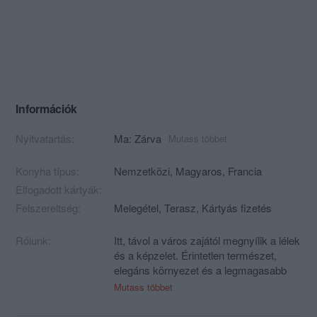
Információk
Nyitvatartás:
Ma: Zárva
Mutass többet
Konyha típus:
Nemzetközi
,
Magyaros
,
Francia
Elfogadott kártyák:
Felszereltség:
Melegétel, Terasz, Kártyás fizetés
Rólunk:
Itt, távol a város zajától megnyílik a lélek
és a képzelet. Érintetlen természet,
elegáns környezet és a legmagasabb
szintű vendéglátás gondoskodik a testi-
Mutass többet
lelki megújulásról.