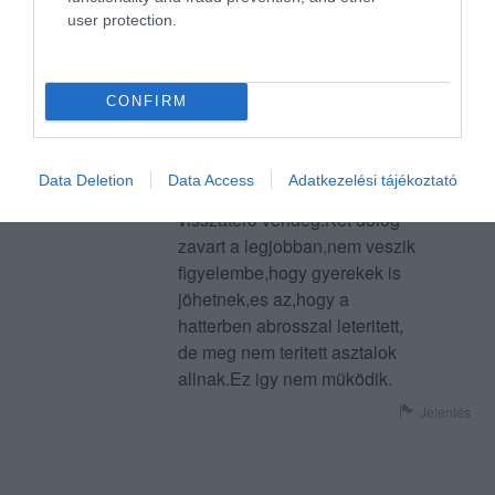
Nem tetszett,hogy a
user protection.
telikertszerü helyisegtöl par
lepessel tavolabbi asztalok
nem voltakmegteritve.A 175
CONFIRM
euros ( forintban ) szamla sem
tetszett ( borfogyasztas
nelkül),nem stimmel az ar-
Data Deletion
Data Access
Adatkezelési tájékoztató
ertekarany.Nem leszek
visszaterö vendeg.Ket dolog
zavart a legjobban,nem veszik
figyelembe,hogy gyerekek is
jöhetnek,es az,hogy a
hatterben abrosszal leteritett,
de meg nem teritett asztalok
allnak.Ez igy nem müködik.
Jelentés