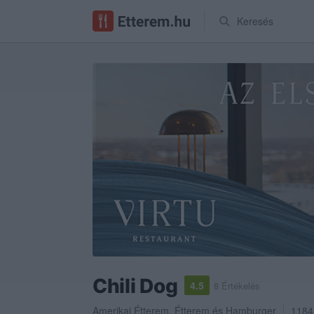
Keresés
Chili Dog
4.5
8 Értékelés
Amerikai Étterem
,
Étterem
és
Hamburger
1184