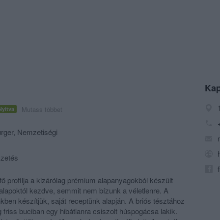
Kap
Mutass többet
Nyitva
rger
,
Nemzetiségi
izetés
fő profilja a kizárólag prémium alapanyagokból készült
alapoktól kezdve, semmit nem bízunk a véletlenre. A
kben készítjük, saját receptünk alapján. A briós tésztához
g friss buciban egy hibátlanra csiszolt húspogácsa lakik.