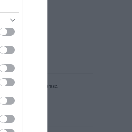
eges etelek, italok.
lgálás, kissé zsúfolt terasz.