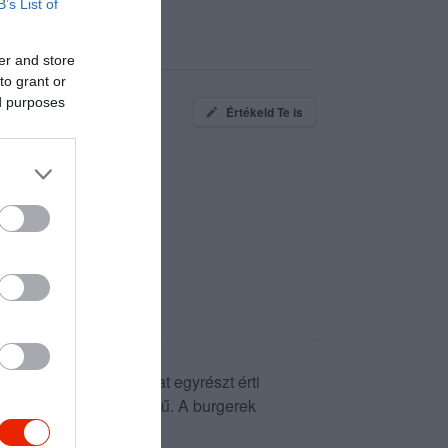
B’s List of
er and store
to grant or
ed purposes
Értékeld Te is
 dining. A konyhai csapat egyrészt érti
i is kiemelkedő minőségű. A burgerek