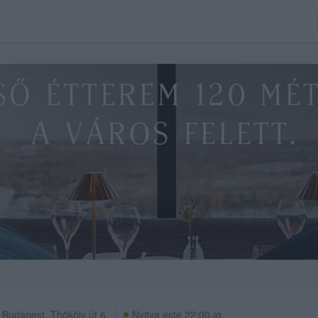
Budapest
,
Thököly út 6.
Nyitva este 22:00-ig