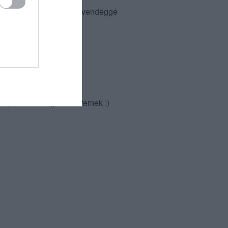
géri kipróbálni és törzsvendéggé
, de a kiszolgálás is remek :)