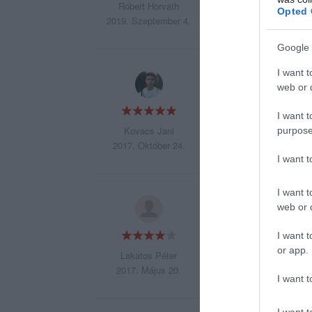
Róbert Horváth
Opted 
2019. Szeptember 4.
Google 
I want t
Szuper a hely! Egy
web or d
I want t
Kovacs Jani
purpose
2017. Október 24.
I want 
I want t
Kiváló hamburger, t
web or d
I want t
or app.
Lakatos Péter
2017. Május 20.
I want t
I want t