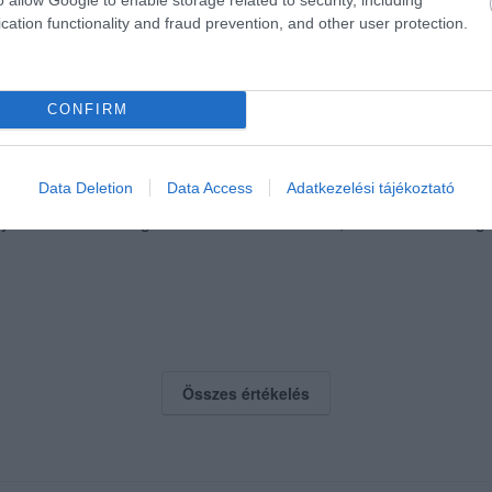
elyem a városban, még ha utazni kell is érte. Egyértelműen me
cation functionality and fraud prevention, and other user protection.
CONFIRM
Data Deletion
Data Access
Adatkezelési tájékoztató
! Nem csak a burgerek és a húsok finomak, valamint minőségiek
Összes értékelés