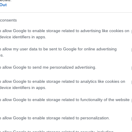
Out
consents
o allow Google to enable storage related to advertising like cookies on
szeruen minden adott, gyors kedves koszolgalas finom es kulonl
evice identifiers in apps.
o allow my user data to be sent to Google for online advertising
s.
to allow Google to send me personalized advertising.
o allow Google to enable storage related to analytics like cookies on
úlzottan sós, de nagyon jó állagú krumpli, kedves és gyors kiszo
evice identifiers in apps.
o allow Google to enable storage related to functionality of the website
o allow Google to enable storage related to personalization.
o allow Google to enable storage related to security, including