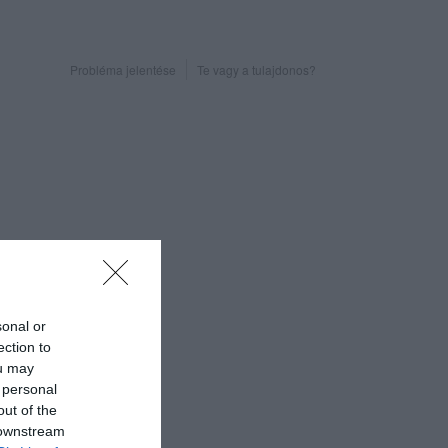
Probléma jelentése
Te vagy a tulajdonos?
sonal or
ection to
ou may
 personal
out of the
 downstream