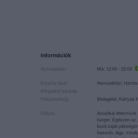
Információk
Nyitvatartás:
Ma: 12:00 - 22:00
Konyha típus:
Nemzetközi
,
Hambu
Elfogadott kártyák:
Felszereltség:
Melegétel, Kártyás f
Rólunk:
Amerikai éttermünk 
burger. Egészen az 
bucit saját pékségün
hasonló, lágy, mindi