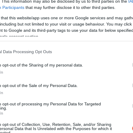
. This information may also be disclosed by us to third parties on the
IA
Participants
that may further disclose it to other third parties.
 that this website/app uses one or more Google services and may gath
including but not limited to your visit or usage behaviour. You may click 
 to Google and its third-party tags to use your data for below specifi
ogle consent section.
l Data Processing Opt Outs
o opt-out of the Sharing of my personal data.
In
o opt-out of the Sale of my Personal Data.
In
to opt-out of processing my Personal Data for Targeted
ing.
eddigi legjobb burgeres hely ahol voltunk. Kiváló étel igazi fine
In
 nagyon kreatívak is.Nem csak a hús kiváló, a buci és a krumpl
o opt-out of Collection, Use, Retention, Sale, and/or Sharing
k ahogy vannak. Csak ajánláni tudom!
ersonal Data that Is Unrelated with the Purposes for which it
lected.