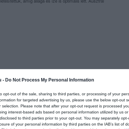
tesítettük, amíg állaga és íze is optimális lett. Ausztrál
készül, nagyon enyhe, konzervatív fűszerezésű. Magától
nom, az intenzív fűszerezés csak elterelné a figyelmet
tikusoknak akár 440, vagy 600 grammos burgerrel is tudunk
lt 220-asok mellet.
 burgereink különlegessége a sörben és barnacukorban
Bacon Candy), valamint a házilag főzött Dr.Pepper-Cherry
led Porkunkban található - különleges fűszerezésű -
etesen füstöljük és pároljuk alma ciderrel 8-10 órán át.
l Dr. Pepper-Cherry BBQ amerikai omaha
unkkal, és elhivatottságunkkal állunk ételeink mögé,
u -
Do Not Process My Personal Information
buregereink többek szerint az ország legjobb
szkélkednek.
to opt-out of the sale, sharing to third parties, or processing of your per
formation for targeted advertising by us, please use the below opt-out s
r selection. Please note that after your opt-out request is processed y
eing interest-based ads based on personal information utilized by us or
disclosed to third parties prior to your opt-out. You may separately opt-
losure of your personal information by third parties on the IAB’s list of