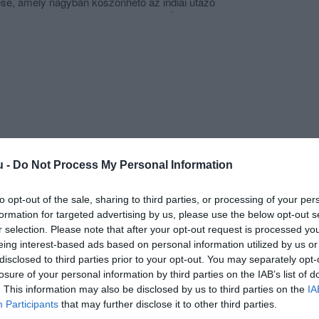
e, amely nagyban köszönhető az indiai utazó
Nemzetközi Közösség alapítójának, Śrīla Prabhupādának.
szakmentességen nyugvó vegetarianizmus
ából kérte tanítványait arra, hogy minden nagyobb
 vegetáriánus éttermeket, táplálkozási alternatívát
aporodó húst felszolgáló éttermekkel szemben. A Govinda
gyszabású vegetáriánus étterem-hálózata. Ma, 50 évvel
t 110 Govinda étterem népszerűsíti szerte a világon a
ízeket.
palettáján szerepelnek hagyományos indiai fogások,
u -
Do Not Process My Personal Information
s vegán ételek, amelyek hús-, hal-, tojás-, gomba és
 kínálatában mindig megtaláljuk:
ült tápláló leveseket, dhālokat,
to opt-out of the sale, sharing to third parties, or processing of your per
zószokat, subjikat,
formation for targeted advertising by us, please use the below opt-out s
et, pakorákat,
r selection. Please note that after your opt-out request is processed y
des-csípős szószokat, csatnikat,
eing interest-based ads based on personal information utilized by us or
t,
disclosed to third parties prior to your opt-out. You may separately opt-
losure of your personal information by third parties on the IAB’s list of
nádékat.
. This information may also be disclosed by us to third parties on the
IA
zintén jó eséllyel találnak itt maguknak gluténmentes
Participants
that may further disclose it to other third parties.