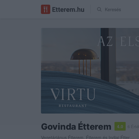
Keresés
Govinda Étterem
4.0
6 Érté
Vegetáriánus Étterem
,
Étterem
és
Indiai Étterem