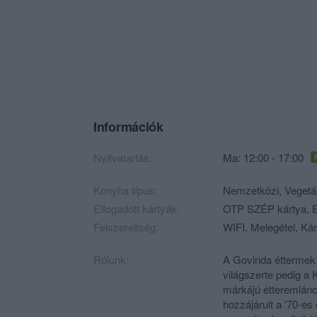
Információk
Nyitvatartás:
Ma: 12:00 - 17:00
Konyha típus:
Nemzetközi
,
Vegetá
Elfogadott kártyák:
OTP SZÉP kártya, Er
Felszereltség:
WIFI, Melegétel, Kár
Rólunk:
A Govinda éttermek
világszerte pedig a
márkájú étteremlán
hozzájárult a '70-es 