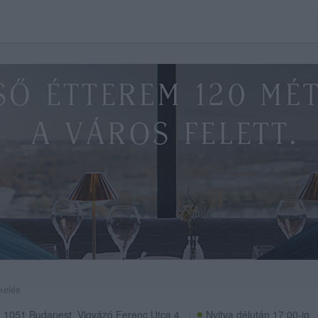
kelés
1051
Budapest
,
Vigyázó Ferenc Utca 4.
Nyitva délután 17:00-ig