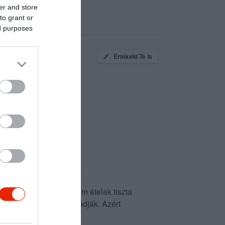
er and store
to grant or
ed purposes
Értékeld Te is
panyagokból készül finom ételek tiszta
 Húsevő barátaim is imádják. Azért