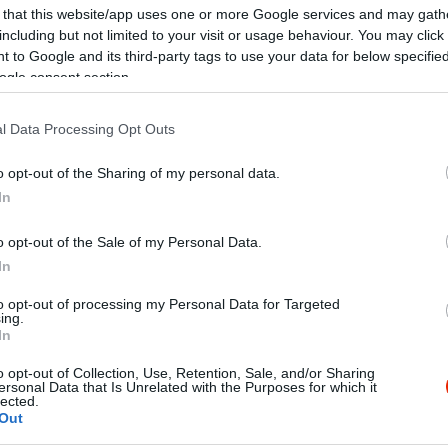
 that this website/app uses one or more Google services and may gath
including but not limited to your visit or usage behaviour. You may click 
si táplálkozás- és orvostudományának előírásai szerint a
 to Google and its third-party tags to use your data for below specifi
hatféle íznek (savanyú, keserű, édes, sós, csípős,
ogle consent section.
színű ételeknek jelen kell lenniük, legalább a
inda éttermek menükínálatában ezért mindig a teljes íz-
epel, hogy igazán sokrétű és egészséges ételeket
l Data Processing Opt Outs
en a világ legtisztább főzési hagyományával
o opt-out of the Sharing of my personal data.
l kiemelten figyelnek az ételek és a körülmények magas
In
ágára. Bárhol is járunk, a Govinda éttermekben azonos
 azonos minőséget és széles kínálatot találunk, így
o opt-out of the Sale of my Personal Data.
bb választás, hogy felkeresésük.
In
to opt-out of processing my Personal Data for Targeted
ing.
In
o opt-out of Collection, Use, Retention, Sale, and/or Sharing
édelek, és innen viszek vacsorát, már 4 éve. A jóságban levő ala
ersonal Data that Is Unrelated with the Purposes for which it
lected.
nek, ami elengedhetetlen annak, aki jógikus életmódot folytat.
Out
boldogságot ad a szívnek.