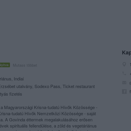
Kap
Mutass többet
Nyitva
riánus
,
Indiai
zsébet utalvány, Sodexo Pass, Ticket restaurant
tyás fizetés
 a Magyarországi Krisna-tudatú Hívők Közössége -
 Krisna-tudatú Hívők Nemzetközi Közössége - saját
ca. A Govinda éttermek megalakulásához erősen
évek spirituális fellendülése, a zöld és vegetáriánus