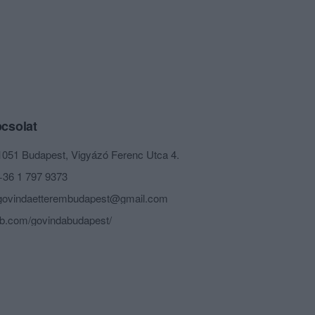
csolat
1051 Budapest, Vigyázó Ferenc Utca 4.
+36 1 797 9373
govindaetterembudapest@gmail.com
fb.com/govindabudapest/