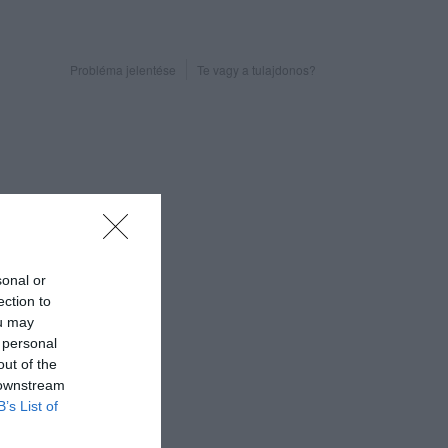
Probléma jelentése
Te vagy a tulajdonos?
sonal or
ection to
ou may
 personal
out of the
 downstream
B’s List of