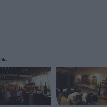
ék...