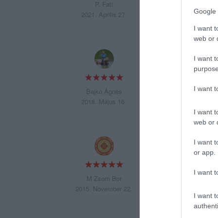
P. Fati
Google 
2021. Április 27.
I want t
web or d
Szépen fel lett újítv
I want t
purpose
I want 
Bajkó Ágnes
2018. Május 16.
I want t
web or d
Sokszor voltam már 
I want t
or app.
I want t
M Zsom Bor
2015. November 22.
I want t
authenti