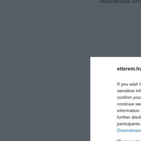
választékunkat, szol
etterem.h
If you wish 
sensitive in
confirm you
continue se
information 
further disc
participants
Downstream 