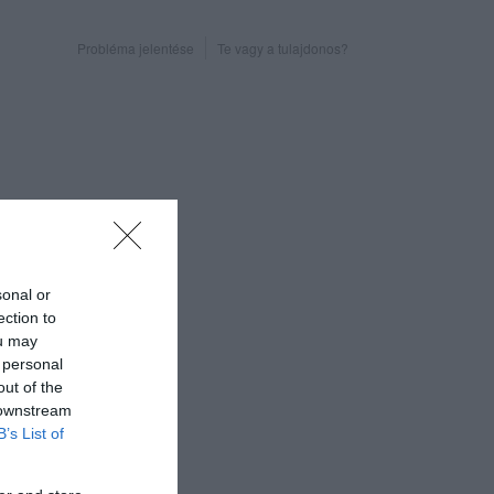
Probléma jelentése
Te vagy a tulajdonos?
sonal or
ection to
ou may
 personal
out of the
 downstream
B’s List of