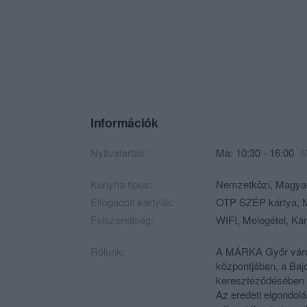
Információk
Nyitvatartás:
Ma: 10:30 - 16:00
M
Konyha típus:
Nemzetközi
,
Magya
Elfogadott kártyák:
OTP SZÉP kártya, M
Felszereltség:
WIFI, Melegétel, Kár
Rólunk:
A MÁRKA Győr város
központjában, a Baj
kereszteződésében t
Az eredeti elgondol