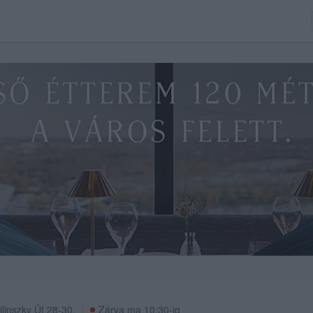
s
ilinszky Út 28-30.
Zárva ma 10:30-ig