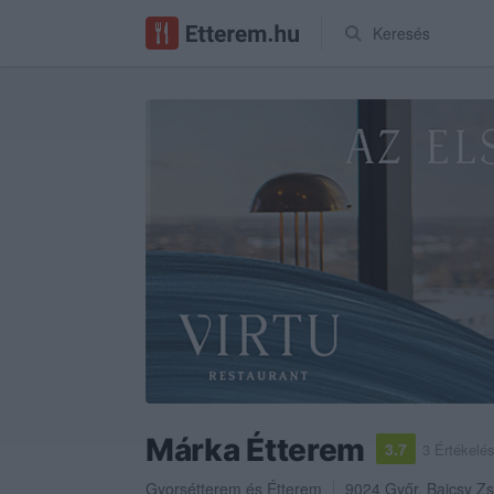
Keresés
Márka Étterem
3.7
3 Értékelé
Gyorsétterem
és
Étterem
9024
Győr
,
Bajcsy Zs