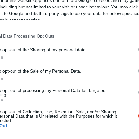
 that this website/app uses one or more Google services and may gath
including but not limited to your visit or usage behaviour. You may click 
 to Google and its third-party tags to use your data for below specifi
ogle consent section.
l Data Processing Opt Outs
o opt-out of the Sharing of my personal data.
In
o opt-out of the Sale of my Personal Data.
In
to opt-out of processing my Personal Data for Targeted
ing.
In
ap itt ebédelünk a kollégákkal. Nagyon meg vagyunk elégedve. 
o opt-out of Collection, Use, Retention, Sale, and/or Sharing
ersonal Data that Is Unrelated with the Purposes for which it
lected.
Out