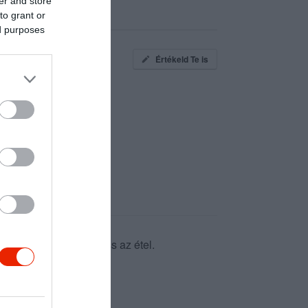
er and store
to grant or
ed purposes
Értékeld Te is
Mindig ízletes és friss az étel.