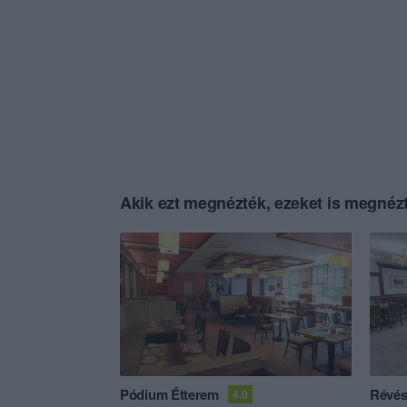
Akik ezt megnézték, ezeket is megnézt
Pódium Étterem
Révés
4.0