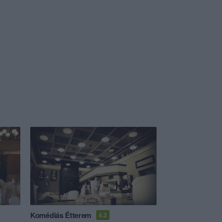
Komédiás Étterem
4.3