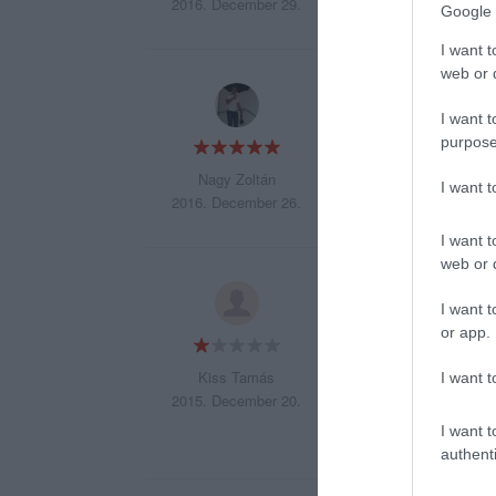
2016. December 29.
Google 
I want t
web or d
Jó olcsó finom.
I want t
Menü rendszer.
purpose
Nagy Zoltán
I want 
2016. December 26.
I want t
web or d
Gyalázat! Az évek 
I want t
or app.
Kiss Tamás
I want t
2015. December 20.
I want t
authenti