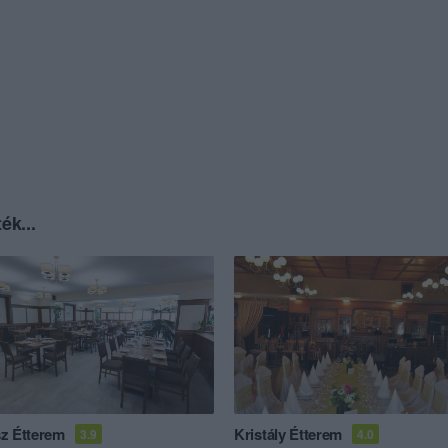
ék...
z Étterem
Kristály Étterem
3.9
4.0