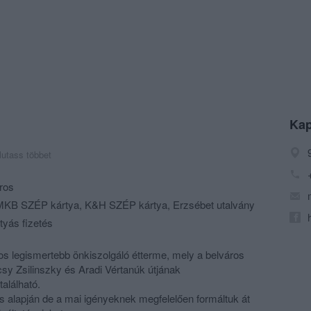
Kap
utass többet
ros
KB SZÉP kártya, K&H SZÉP kártya, Erzsébet utalvány
tyás fizetés
 legismertebb önkiszolgáló étterme, mely a belváros
csy Zsilinszky és Aradi Vértanúk útjának
alálható.
ás alapján de a mai igényeknek megfelelően formáltuk át