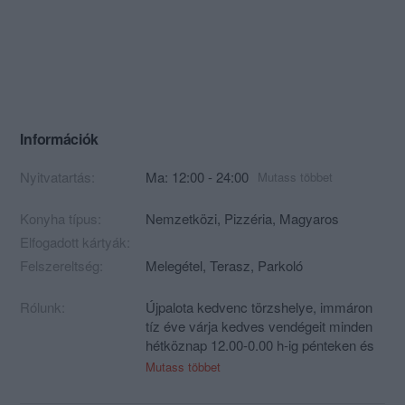
Információk
Nyitvatartás:
Ma: 12:00 - 24:00
Mutass többet
Konyha típus:
Nemzetközi
,
Pizzéria
,
Magyaros
Elfogadott kártyák:
Felszereltség:
Melegétel, Terasz, Parkoló
Rólunk:
Újpalota kedvenc törzshelye, immáron
tíz éve várja kedves vendégeit minden
hétköznap 12.00-0.00 h-ig pénteken és
szombaton 12.00-01.00 h-ig.
Mutass többet