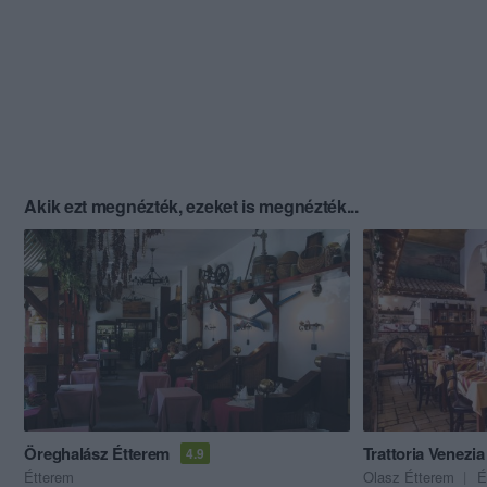
Akik ezt megnézték, ezeket is megnézték...
Öreghalász Étterem
Trattoria Venezia
4.9
Étterem
Olasz Étterem
É