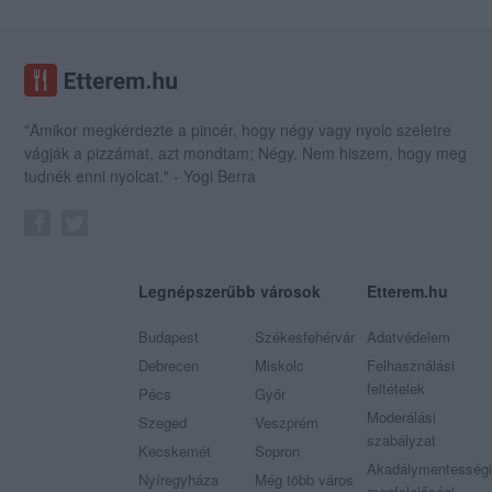
"Amikor megkérdezte a pincér, hogy négy vagy nyolc szeletre
vágják a pizzámat, azt mondtam; Négy. Nem hiszem, hogy meg
tudnék enni nyolcat." - Yogi Berra
Legnépszerűbb városok
Etterem.hu
Budapest
Székesfehérvár
Adatvédelem
Debrecen
Miskolc
Felhasználási
feltételek
Pécs
Győr
Moderálási
Szeged
Veszprém
szabályzat
Kecskemét
Sopron
Akadálymentességi
Nyíregyháza
Még több város
megfelelőségi