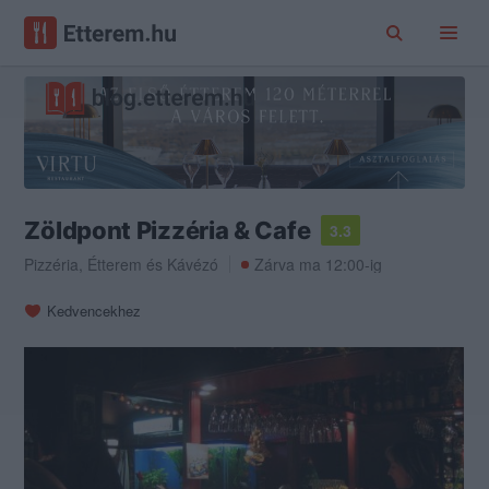
Zöldpont Pizzéria & Cafe
3.3
Pizzéria
,
Étterem
és
Kávézó
Zárva ma 12:00-ig
Kedvencekhez