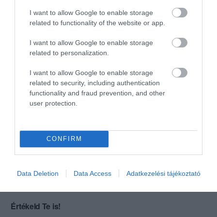
I want to allow Google to enable storage
Minden nagyon oké volt!
related to functionality of the website or app.
Jelentés
I want to allow Google to enable storage
related to personalization.
Hadadyné Tóth Anna
2019. Május 13.
I want to allow Google to enable storage
related to security, including authentication
functionality and fraud prevention, and other
user protection.
Minden O.K.: jó hangulat,
finom ételek.
Jelentés
CONFIRM
Lovas Miklós
2018. Augusztus 12.
Data Deletion
Data Access
Adatkezelési tájékoztató
Értékeld Te is!