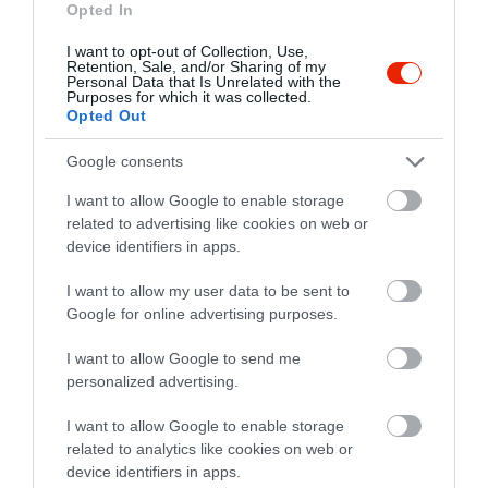
Opted In
5
1
3.3
I want to opt-out of Collection, Use,
4
1
Retention, Sale, and/or Sharing of my
Personal Data that Is Unrelated with the
3
0
Purposes for which it was collected.
Opted Out
2
0
1
1
Google consents
Összesen 3
I want to allow Google to enable storage
related to advertising like cookies on web or
device identifiers in apps.
Sosem a megadott szállítási
I want to allow my user data to be sent to
időben érkezik meg tőlük az
Google for online advertising purposes.
étel, minimum 40-50 perccel
többet kell rá várni. A pizzák
Berecz Orsolya Berecz Orsolya
I want to allow Google to send me
mirelitpizza színvonalúak
2023. Március 24.
personalized advertising.
senkinek nem ajánlom!
I want to allow Google to enable storage
Jelentés
related to analytics like cookies on web or
device identifiers in apps.