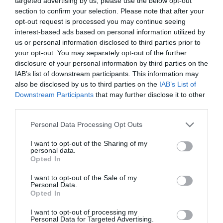
targeted advertising by us, please use the below opt-out
section to confirm your selection. Please note that after your
opt-out request is processed you may continue seeing
interest-based ads based on personal information utilized by
us or personal information disclosed to third parties prior to
your opt-out. You may separately opt-out of the further
disclosure of your personal information by third parties on the
IAB’s list of downstream participants. This information may
also be disclosed by us to third parties on the
IAB’s List of
Downstream Participants
that may further disclose it to other
third parties.
Please note that this website/app uses one or more Google
Personal Data Processing Opt Outs
services and may gather and store information including but
not limited to your visit or usage behaviour. You may click to
I want to opt-out of the Sharing of my
personal data.
grant or deny consent to Google and its third-party tags to
Opted In
use your data for below specified purposes in below Google
consent section.
I want to opt-out of the Sale of my
Personal Data.
Opted In
I want to opt-out of processing my
Értékelések
Értékeld Te is
Personal Data for Targeted Advertising.