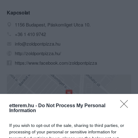
Kapcsolat
1156 Budapest, Páskomliget Utca 10.
+36 1 410 9742
info@zoldpontpizza.hu
http://zoldpontpizza.hu/
https://www.facebook.com/zoldpontpizza
etterem.hu -
Do Not Process My Personal
Information
Probléma jelentése
Te vagy a tulajdonos?
If you wish to opt-out of the sale, sharing to third parties, or
processing of your personal or sensitive information for