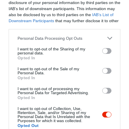
arra van lehetőség, hogy kedvenc
Mutass többet
disclosure of your personal information by third parties on the
ételeidet, a legfrissebb és legjobb
IAB’s list of downstream participants. This information may
alapanyagokból, kellemes környezetben
also be disclosed by us to third parties on the
IAB’s List of
fogyaszd, hanem, ha éppen úgy tartja
Downstream Participants
that may further disclose it to other
kedved, kedvenc pizzádat bármikor
Kapcsolat
third parties.
házhoz is szállítjuk. És ha életedben
2045 Törökbálint, Károlyi Mihály Utca 2.
olyan esemény történik, amit a
Please note that this website/app uses one or more Google
Personal Data Processing Opt Outs
családoddal, barátaiddal is szeretnél
services and may gather and store information including but
+36 23 336 120
megosztani, keress minket bátran,
not limited to your visit or usage behaviour. You may click to
I want to opt-out of the Sharing of my
personal data.
kapcsolat_@tomatti.hu
hiszen 'mi azt akarjuk, hogy
grant or deny consent to Google and its third-party tags to
Opted In
kiszolgálhassunk Téged'.
use your data for below specified purposes in below Google
http://www.tomatti.hu
consent section.
I want to opt-out of the Sale of my
https://www.facebook.com/pages/Tomatti-%C3%89tterem-%C3%A9s-Pizz%C3%A9ria/212122965472737
Personal Data.
Opted In
I want to opt-out of processing my
Personal Data for Targeted Advertising.
Opted In
I want to opt-out of Collection, Use,
Retention, Sale, and/or Sharing of my
Personal Data that Is Unrelated with the
Purposes for which it was collected.
Opted Out
Probléma jelentése
Te vagy a tulajdonos?