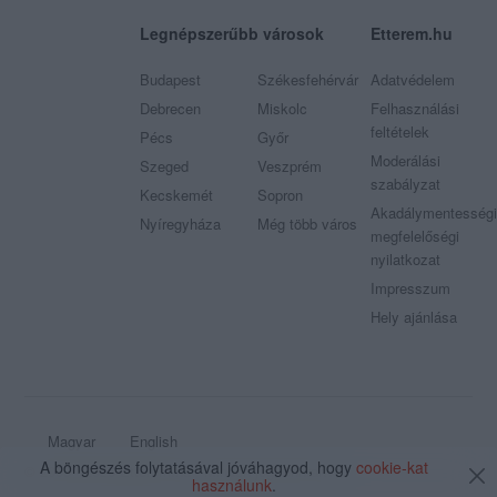
Legnépszerűbb városok
Etterem.hu
Budapest
Székesfehérvár
Adatvédelem
Debrecen
Miskolc
Felhasználási
feltételek
Pécs
Győr
Moderálási
Szeged
Veszprém
szabályzat
Kecskemét
Sopron
Akadálymentességi
Nyíregyháza
Még több város
megfelelőségi
nyilatkozat
Impresszum
Hely ajánlása
Magyar
English
A böngészés folytatásával jóváhagyod, hogy
cookie-kat
© 2009 - 2026 Etterem.hu - Minden jog fenntartva
használunk
.