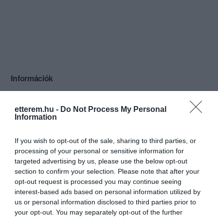
Információk
Nyitvatartás:
Ma: 12:00 - 22:00
Mutass többet
etterem.hu -
Do Not Process My Personal
Information
Konyha típus:
Nemzetközi
,
Pizzéria
,
Olasz
Elfogadott kártyák:
OTP SZÉP kártya, MKB SZÉP kártya,
If you wish to opt-out of the sale, sharing to third parties, or
Erzsébet utalvány, Le cheque dej.,
processing of your personal or sensitive information for
Sodexo Pass
targeted advertising by us, please use the below opt-out
Felszereltség:
Melegétel
section to confirm your selection. Please note that after your
opt-out request is processed you may continue seeing
Rólunk:
A Tomatti Étterem és Pizzéria 2008
interest-based ads based on personal information utilized by
márciusa óta várja a pizzára és finom
us or personal information disclosed to third parties prior to
ételekre vágyókat. Nálunk nem csak
your opt-out. You may separately opt-out of the further