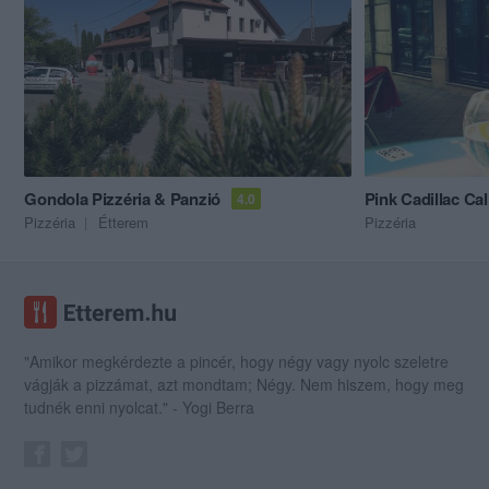
Gondola Pizzéria & Panzió
Pink Cadillac Cal
4.0
Pizzéria
Étterem
Pizzéria
"Amikor megkérdezte a pincér, hogy négy vagy nyolc szeletre
vágják a pizzámat, azt mondtam; Négy. Nem hiszem, hogy meg
tudnék enni nyolcat." - Yogi Berra