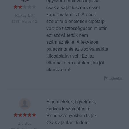
egyszerū erőleves tojással
csak a saját fűszerezéssel
kapott valami ìzt: A bécsi
Rátkay Edit
szelet fele ehetetlen cipőtalp
2018. Május 12.
volt; de tisztessègesen miután
ezt szóvá tettük nem
számlázták le: A lekvàros
palacsinta és az uborka saláta
kifogástalan volt: Ezt az
éttermet nem ajánlom; ha jót
akarsz enni:
Jelentés
Finom ételek, figyelmes,
kedves kiszolgálás :)
Rendezvényekben is jók.
Csak ajánlani tudom!
Z-J Bea