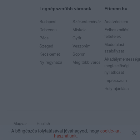
Legnépszerűbb városok
Etterem.hu
Budapest
Székesfehérvár
Adatvédelem
Debrecen
Miskolc
Felhasználási
feltételek
Pécs
Győr
Moderálási
Szeged
Veszprém
szabályzat
Kecskemét
Sopron
Akadálymentességi
Nyíregyháza
Még több város
megfelelőségi
nyilatkozat
Impresszum
Hely ajánlása
Magyar
English
A böngészés folytatásával jóváhagyod, hogy
cookie-kat
© 2009 - 2026 Etterem.hu - Minden jog fenntartva
használunk
.