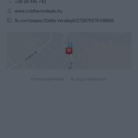
+36 28 445 742
www.zoldfavendeglo.hu
fb.com/pages/Zöldfa-Vendéglő/272676376108658
Probléma jelentése
Te vagy a tulajdonos?