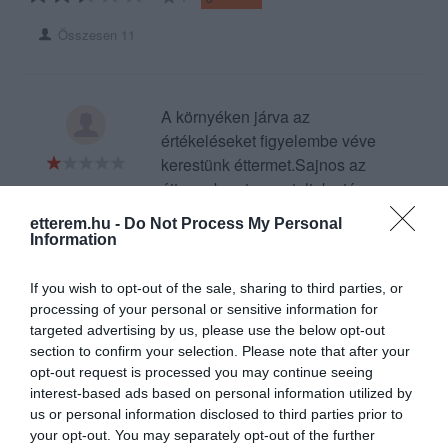
Összesen 11
A környéken járva az
értékeléseket figyelembe véve
kerestünk éttermet.Sajnos az
étteremben tapasztaltak után
Racz Moni
néztem utánna,hogy amit
2021. Május 2.
etterem.hu -
Do Not Process My Personal
találtam az egy több évvel
Information
ezelőtti adat.Az étterem
kopottas egyszerű kinézetű.De
If you wish to opt-out of the sale, sharing to third parties, or
ne itéljünk első ránézésre
processing of your personal or sensitive information for
gondoltuk.Kevesen voltak és
targeted advertising by us, please use the below opt-out
section to confirm your selection. Please note that after your
talán az egyetlen pozitív dolog
opt-out request is processed you may continue seeing
volt az,hogy a rendelést
interest-based ads based on personal information utilized by
követően az ételeket gyorsan
us or personal information disclosed to third parties prior to
kihozták.Gondolom senki nem
your opt-out. You may separately opt-out of the further