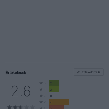
Értékelések
Értékeld Te is
5
2
2.6
4
2
3
0
2
4
1
3