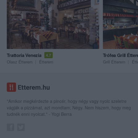
Trattoria Venezia
Trófea Grill Étte
4.7
Olasz Étterem
Étterem
Grill Étterem
Étt
"Amikor megkérdezte a pincér, hogy négy vagy nyolc szeletre
vágják a pizzámat, azt mondtam; Négy. Nem hiszem, hogy meg
tudnék enni nyolcat." - Yogi Berra