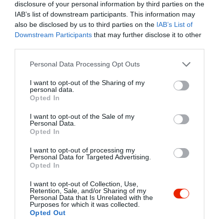
ezért jár legfőként étterembe.
disclosure of your personal information by third parties on the
Én Baconos libamájjal töltött
IAB’s list of downstream participants. This information may
szűzpecsenyét kértem roston
also be disclosed by us to third parties on the
IAB’s List of
Downstream Participants
that may further disclose it to other
füge mártással,párom pedig
third parties.
Uborkával gombával töltött
rántott húst.Rágós,cipőtalp
Please note that this website/app uses one or more Google
Personal Data Processing Opt Outs
állagú hús volt
services and may gather and store information including but
not limited to your visit or usage behaviour. You may click to
I want to opt-out of the Sharing of my
mindkettőnknek.A szalonna
personal data.
grant or deny consent to Google and its third-party tags to
nyers volt és körömnyi
Opted In
use your data for below specified purposes in below Google
valamilyen májjal találkoztam
consent section.
I want to opt-out of the Sale of my
az ételben.A fügemártás
Personal Data.
savanyú,rossz ízű volt.
Opted In
Tettünk egy kisérletet a
I want to opt-out of processing my
desszerttel.Adtunk még egy
Personal Data for Targeted Advertising.
esélyt és kettőnknek kértünk
Opted In
egy adag gundel palacsintát.A
I want to opt-out of Collection, Use,
szörnyűséges az nem kifejező
Retention, Sale, and/or Sharing of my
Personal Data that Is Unrelated with the
arra amit kihoztak.A töltelék
Purposes for which it was collected.
talán dejó lehetett semmi
Opted Out