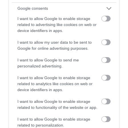
ízesítéssel és víz állagú,ízű
Google consents
löttyel volt keserűcsoki helyett
leöntve.
I want to allow Google to enable storage
Az árak irreálisan magasak.A
related to advertising like cookies on web or
kapott minőséghez még a fele
device identifiers in apps.
is sok lenne.
I want to allow my user data to be sent to
Jelentés
Google for online advertising purposes.
I want to allow Google to send me
personalized advertising.
Gyenge minőségű ételek,
igénytelen tálalás, túltolt árak.
I want to allow Google to enable storage
Ez a Zöldfa már nem az a
related to analytics like cookies on web or
Zöldfa...
device identifiers in apps.
Gábor Gábor
2020. Július 6.
Jelentés
I want to allow Google to enable storage
related to functionality of the website or app.
I want to allow Google to enable storage
A kiszolgálás egyáltalán nem
related to personalization.